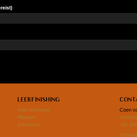
reist)
Leerfinishing
Cont
Auto-interieurs
Coen va
Meubels
contact
Schoenen
+31 (0)
Schutw