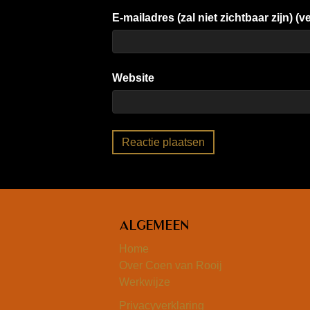
E-mailadres (zal niet zichtbaar zijn) (ve
Website
Algemeen
Home
Over Coen van Rooij
Werkwijze
Privacyverklaring