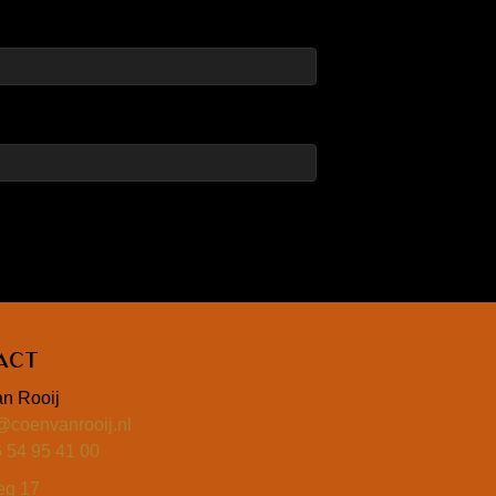
act
n Rooij
@coenvanrooij.nl
6 54 95 41 00
eg 17