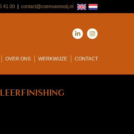
95 41 00
|
contact@coenvanrooij.nl
OVER ONS
WERKWIJZE
CONTACT
 leerfinishing