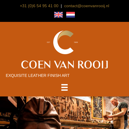
+31 (0)6 54 95 41 00
|
contact@coenvanrooij.nl
EXQUISITE LEATHER FINISH ART