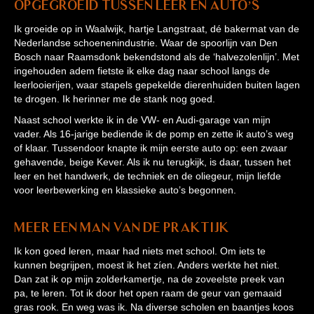
Opgegroeid tussen leer en auto’s
Ik groeide op in Waalwijk, hartje Langstraat, dé bakermat van de
Nederlandse schoenenindustrie. Waar de spoorlijn van Den
Bosch naar Raamsdonk bekendstond als de ‘halvezolenlijn’. Met
ingehouden adem fietste ik elke dag naar school langs de
leerlooierijen, waar stapels gepekelde dierenhuiden buiten lagen
te drogen. Ik herinner me de stank nog goed.
Naast school werkte ik in de VW- en Audi-garage van mijn
vader. Als 16-jarige bediende ik de pomp en zette ik auto’s weg
of klaar. Tussendoor knapte ik mijn eerste auto op: een zwaar
gehavende, beige Kever. Als ik nu terugkijk, is daar, tussen het
leer en het handwerk, de techniek en de oliegeur, mijn liefde
voor leerbewerking en klassieke auto’s begonnen.
Meer een man van de praktijk
Ik kon goed leren, maar had niets met school. Om iets te
kunnen begrijpen, moest ik het zíen. Anders werkte het niet.
Dan zat ik op mijn zolderkamertje, na de zoveelste preek van
pa, te leren. Tot ik door het open raam de geur van gemaaid
gras rook. En weg was ik. Na diverse scholen en baantjes koos