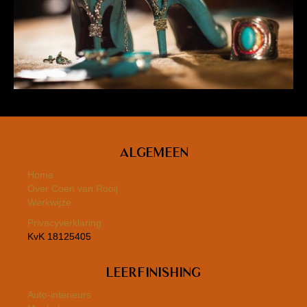
Algemeen
Home
Over Coen van Rooij
Werkwijze
Privacyverklaring
KvK 18125405
Leerfinishing
Auto-interieurs