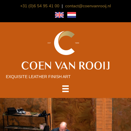
+31 (0)6 54 95 41 00
|
contact@coenvanrooij.nl
EXQUISITE LEATHER FINISH ART