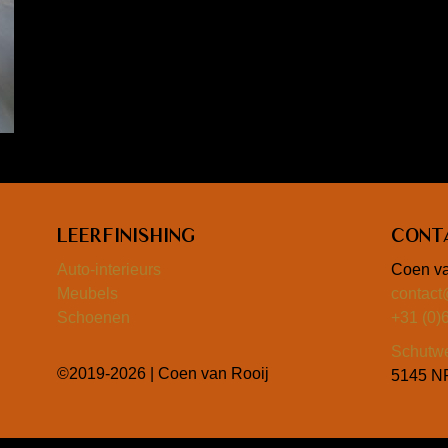
Leerfinishing
Cont
Auto-interieurs
Coen va
Meubels
contact
Schoenen
+31 (0)
Schutw
©2019-2026 | Coen van Rooij
5145 NP