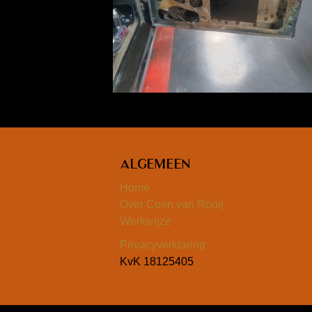
Algemeen
Home
Over Coen van Rooij
Werkwijze
Privacyverklaring
KvK 18125405