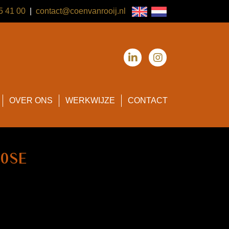
95 41 00
|
contact@coenvanrooij.nl
OVER ONS
WERKWIJZE
CONTACT
80SE