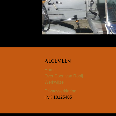
Algemeen
Home
Over Coen van Rooij
Werkwijze
Privacyverklaring
KvK 18125405