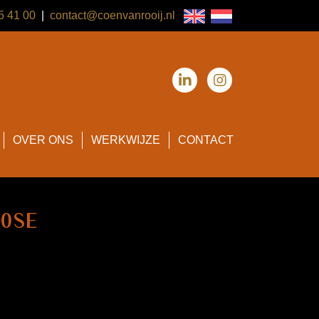
95 41 00
|
contact@coenvanrooij.nl
OVER ONS
WERKWIJZE
CONTACT
80SE