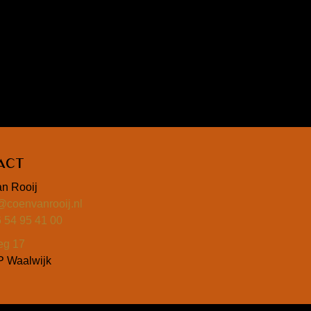
act
n Rooij
@coenvanrooij.nl
6 54 95 41 00
eg 17
 Waalwijk