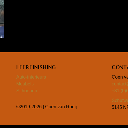
Leerfinishing
Cont
Auto-interieurs
Coen va
Meubels
contact
Schoenen
+31 (0)
Schutw
©2019-2026 | Coen van Rooij
5145 NP